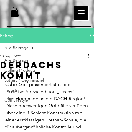
Beitrag
Alle Beiträge
10. Sept. 2024
Alle Beiträge
DerDachs
Golfing Products
kommt
Lottery / Gewinnspiel
Cubik Golf präsentiert stolz die 
Industry
exklusive Spezialedition „Dachs“ – 
eine Hommage an die DACH-Region! 
Golf Lifestyle
Diese hochwertigen Golfbälle verfügen 
über eine 3-Schicht-Konstruktion mit 
einer erstklassigen Urethan-Schale, die 
für außergewöhnliche Kontrolle und 