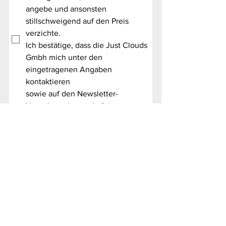
angebe und ansonsten 
stillschweigend auf den Preis 
verzichte.
Ich bestätige, dass die Just Clouds 
Gmbh mich unter den 
eingetragenen Angaben 
kontaktieren 
sowie auf den Newsletter-
Verteiler nehmen darf.
*
Teilnehmen
FAQ
Kontakt
Newsletter abonnieren